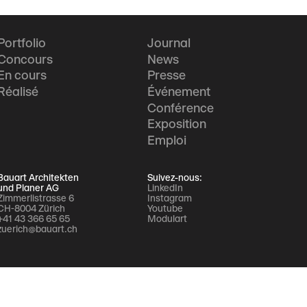
Portfolio
Journal
Concours
News
En cours
Presse
Réalisé
Événement
Conférence
Exposition
Emploi
Bauart Architekten
Suivez-nous:
und Planer AG
LinkedIn
Zimmerlistrasse 6
Instagram
CH-8004 Zürich
Youtube
+41 43 366 65 65
Modulart
zuerich@bauart.ch