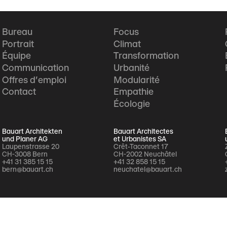
Bureau
Focus
Portrait
Climat
Équipe
Transformation
Communication
Urbanité
Offres d'emploi
Modularité
Contact
Empathie
Écologie
Bauart Architekten
Bauart Architectes
und Planer AG
et Urbanistes SA
Laupenstrasse 20
Crêt-Taconnet 17
CH-3008 Bern
CH-2002 Neuchâtel
+41 31 385 15 15
+41 32 858 15 15
bern@bauart.ch
neuchatel@bauart.ch