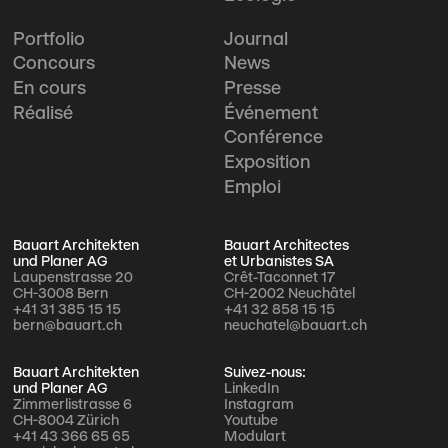
Portfolio
Journal
Concours
News
En cours
Presse
Réalisé
Événement
Conférence
Exposition
Emploi
Bauart Architekten
Bauart Architectes
und Planer AG
et Urbanistes SA
Laupenstrasse 20
Crêt-Taconnet 17
CH-3008 Bern
CH-2002 Neuchâtel
+41 31 385 15 15
+41 32 858 15 15
bern@bauart.ch
neuchatel@bauart.ch
Bauart Architekten
Suivez-nous:
und Planer AG
LinkedIn
Zimmerlistrasse 6
Instagram
CH-8004 Zürich
Youtube
+41 43 366 65 65
Modulart