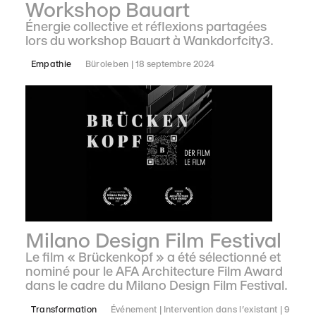
Workshop Bauart
Énergie collective et réflexions partagées
lors du workshop Bauart à Wankdorfcity3.
Empathie
Büroleben
18 septembre 2024
Milano Design Film Festival
Le film « Brückenkopf » a été sélectionné et
nominé pour le AFA Architecture Film Award
dans le cadre du Milano Design Film Festival.
Transformation
Événement
Intervention dans l'existant
9