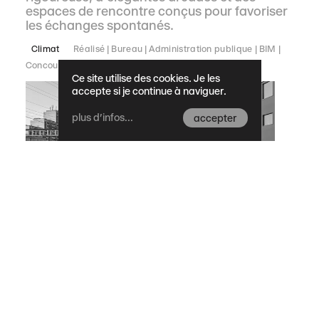
espaces de rencontre conçus pour favoriser
les échanges spontanés.
Climat
Réalisé
Bureau
Administration publique
BIM
Concours
1e rang
Ce site utilise des cookies. Je les
accepte si je continue à naviguer.
plus d'infos...
accepter
Passerelle, raccordement
au secteur nord du site
Meielen
La nouvelle passerelle relie la gare de
Zollikofen et intègre le passé industriel.