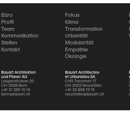
Büro
Fokus
Profil
Klima
Team
Transformation
Kommunikation
Urbanität
Stellen
Modularität
Kontakt
Empathie
Ökologie
Bauart Architekten
Bauart Architectes
und Planer AG
et Urbanistes SA
Laupenstrasse 20
Crêt-Taconnet 17
CH-3008 Bern
CH-2002 Neuchâtel
+41 31 385 15 15
+41 32 858 15 15
bern@bauart.ch
neuchatel@bauart.ch