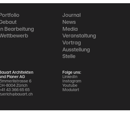
Portfolio
Journal
Gebaut
News
In Bearbeitung
Media
Wettbewerb
Veranstaltung
Vortrag
Ausstellung
Stelle
Bauart Architekten
Folge uns:
und Planer AG
LinkedIn
Zimmerlistrasse 6
Instagram
CH-8004 Zürich
Youtube
+41 43 366 65 65
Modulart
zuerich@bauart.ch