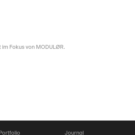
ekt im Fokus von MODULØR.
Portfolio
Journal