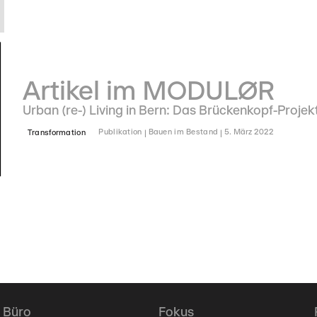
Artikel im MODULØR
Urban (re-) Living in Bern: Das Brückenkopf-Proj
Transformation
Publikation
Bauen im Bestand
5. März 2022
Büro
Fokus