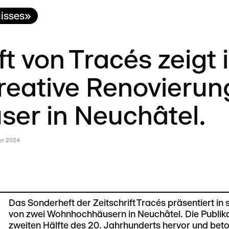
uisses»
 von Tracés zeigt 
reative Renovierun
er in Neuchâtel.
er 2024
Das Sonderheft der Zeitschrift Tracés präsentiert in 
von zwei Wohnhochhäusern in Neuchâtel. Die Publika
zweiten Hälfte des 20. Jahrhunderts hervor und beto