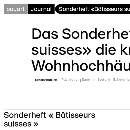
bauart
Journal
Sonderheft «Bâtisseurs s
Das Sonderheft
suisses» die k
Wohnhochhäus
Transformation
Publikation
Bauen im Bestand
5. Novemb
Sonderheft « Bâtisseurs
suisses »