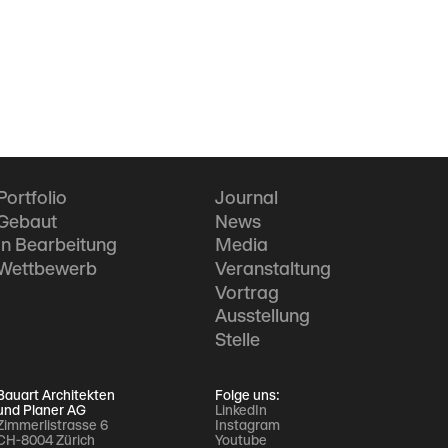
Portfolio
Journal
Gebaut
News
In Bearbeitung
Media
Wettbewerb
Veranstaltung
Vortrag
Ausstellung
Stelle
Bauart Architekten
Folge uns:
und Planer AG
LinkedIn
Zimmerlistrasse 6
Instagram
CH-8004 Zürich
Youtube