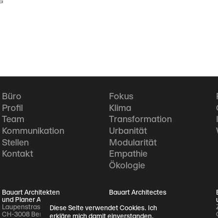
Büro
Fokus
Profil
Klima
Team
Transformation
Kommunikation
Urbanität
Stellen
Modularität
Kontakt
Empathie
Ökologie
Bauart Architekten
Bauart Architectes
und Planer AG
et Urbanistes SA
Laupenstrasse 20
Crêt-Taconnet 17
Diese Seite verwendet Cookies. Ich
CH-3008 Bern
CH-2002 Neuchâtel
erkläre mich damit einverstanden,